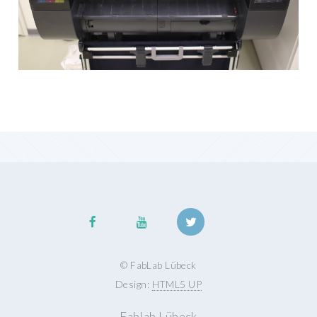
© FabLab Lübeck
Design:
HTML5 UP
Fablab Lübeck